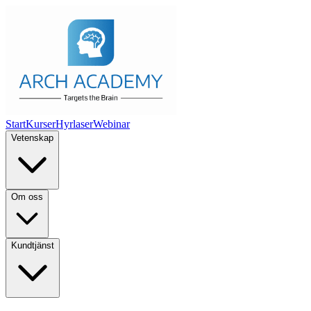
Start
Kurser
Hyrlaser
Webinar
Vetenskap
Om oss
Kundtjänst