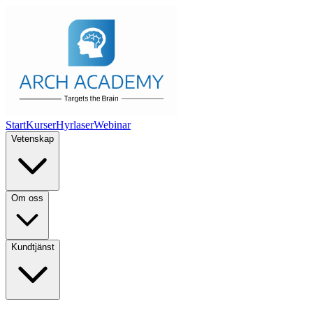
Start
Kurser
Hyrlaser
Webinar
Vetenskap
Om oss
Kundtjänst