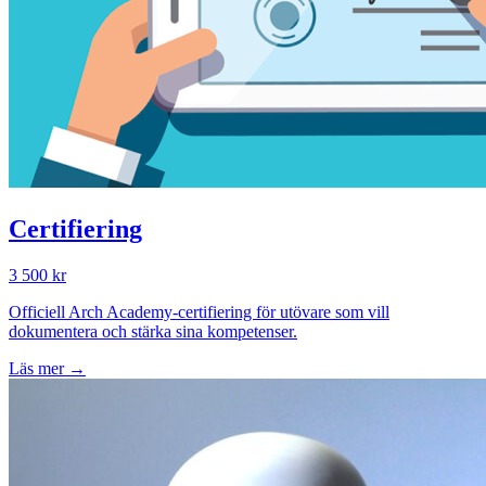
Certifiering
3 500 kr
Officiell Arch Academy-certifiering för utövare som vill
dokumentera och stärka sina kompetenser.
Läs mer →