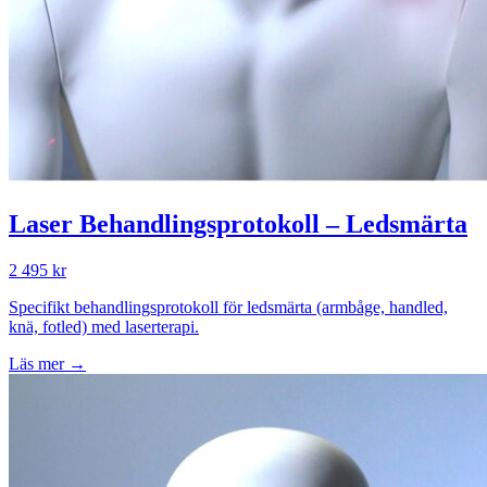
Laser Behandlingsprotokoll – Ledsmärta
2 495 kr
Specifikt behandlingsprotokoll för ledsmärta (armbåge, handled,
knä, fotled) med laserterapi.
Läs mer →