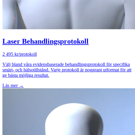
Laser Behandlingsprotokoll
2 495 kr/protokoll
Välj bland våra evidensbaserade behandlingsprotokoll för specifika
smärt- och hälsotillstånd. Varje protokoll är noggrant utformat för att
ge bästa möjliga resultat.
Läs mer →