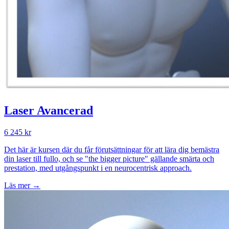
Laser Avancerad
6 245 kr
Det här är kursen där du får förutsättningar för att lära dig bemästra
din laser till fullo, och se "the bigger picture" gällande smärta och
prestation, med utgångspunkt i en neurocentrisk approach.
Läs mer →