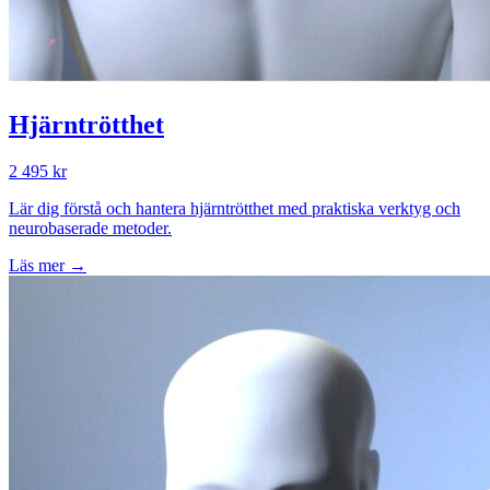
Hjärntrötthet
2 495 kr
Lär dig förstå och hantera hjärntrötthet med praktiska verktyg och
neurobaserade metoder.
Läs mer →