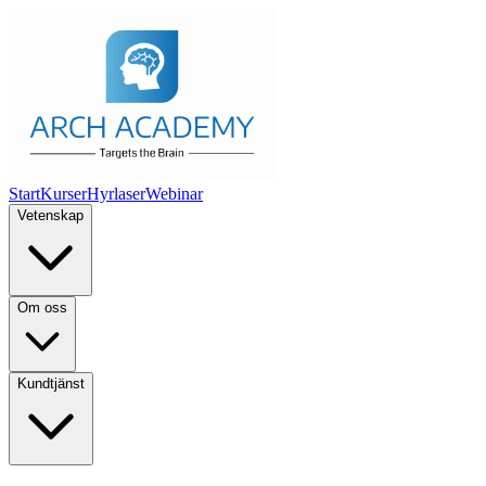
Start
Kurser
Hyrlaser
Webinar
Vetenskap
Om oss
Kundtjänst