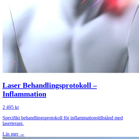
Laser Behandlingsprotokoll –
Inflammation
2 495 kr
Specifikt behandlingsprotokoll för inflammationstillstånd med
laserterapi.
Läs mer →