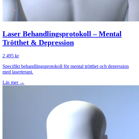
Laser Behandlingsprotokoll – Mental
Trötthet & Depression
2 495 kr
Specifikt behandlingsprotokoll för mental trötthet och depression
med laserterapi.
Läs mer →