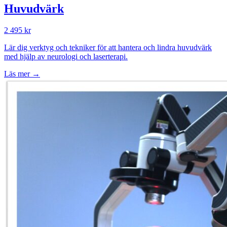
Huvudvärk
2 495 kr
Lär dig verktyg och tekniker för att hantera och lindra huvudvärk
med hjälp av neurologi och laserterapi.
Läs mer →